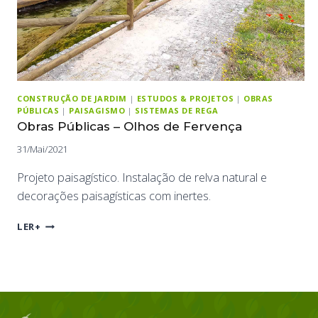
CONSTRUÇÃO DE JARDIM
|
ESTUDOS & PROJETOS
|
OBRAS
PÚBLICAS
|
PAISAGISMO
|
SISTEMAS DE REGA
Obras Públicas – Olhos de Fervença
31/Mai/2021
Projeto paisagístico. Instalação de relva natural e
decorações paisagísticas com inertes.
OBRAS
LER+
PÚBLICAS
–
OLHOS
DE
FERVENÇA